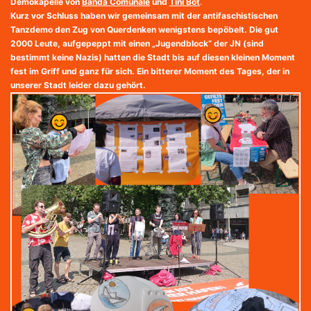
Demokapelle von
Banda Comunale
und
Tini Bot
.
Kurz vor Schluss haben wir gemeinsam mit der antifaschistischen
Tanzdemo den Zug von Querdenken wenigstens bepöbelt. Die gut
2000 Leute, aufgepeppt mit einen „Jugendblock“ der JN (sind
bestimmt keine Nazis) hatten die Stadt bis auf diesen kleinen Moment
fest im Griff und ganz für sich. Ein bitterer Moment des Tages, der in
unserer Stadt leider dazu gehört.