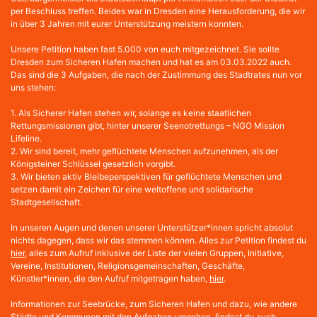
per Beschluss treffen. Beides war in Dresden eine Herausforderung, die wir
in über 3 Jahren mit eurer Unterstützung meistern konnten.
Unsere Petition haben fast 5.000 von euch mitgezeichnet. Sie sollte
Dresden zum Sicheren Hafen machen und hat es am 03.03.2022 auch.
Das sind die 3 Aufgaben, die nach der Zustimmung des Stadtrates nun vor
uns stehen:
1. Als Sicherer Hafen stehen wir, solange es keine staatlichen
Rettungsmissionen gibt, hinter unserer Seenotrettungs – NGO Mission
Lifeline.
2. Wir sind bereit, mehr geflüchtete Menschen aufzunehmen, als der
Königsteiner Schlüssel gesetzlich vorgibt.
3. Wir bieten aktiv Bleibeperspektiven für geflüchtete Menschen und
setzen damit ein Zeichen für eine weltoffene und solidarische
Stadtgesellschaft.
In unseren Augen und denen unserer Unterstützer*innen spricht absolut
nichts dagegen, dass wir das stemmen können. Alles zur Petition findest du
hier
, alles zum Aufruf inklusive der Liste der vielen Gruppen, Initiative,
Vereine, Institutionen, Religionsgemeinschaften, Geschäfte,
Künstler*innen, die den Aufruf mitgetragen haben,
hier
.
Informationen zur Seebrücke, zum Sicheren Hafen und dazu, wie andere
Städte und Kommunen mit den Aufgaben umgehen, findest du auch